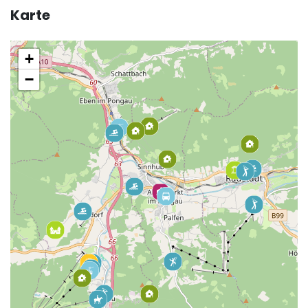
Karte
+
−