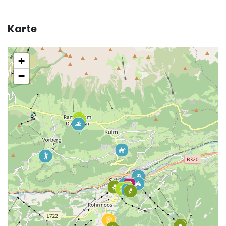
Karte
+
−