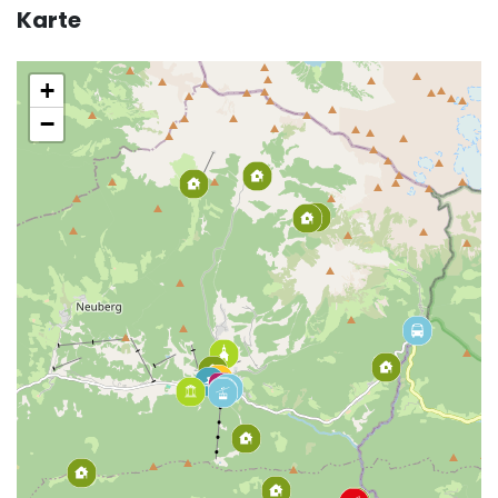
Karte
+
−