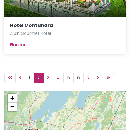
Hotel Montanara
Alpin Gourmet Hotel
Flachau
1
2
3
4
5
6
7
+
−