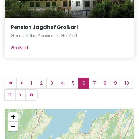
Pension Jagdhof Großarl
Gemütliche Pension in Großarl
Großarl
1
2
3
4
5
6
7
8
9
10
11
+
−