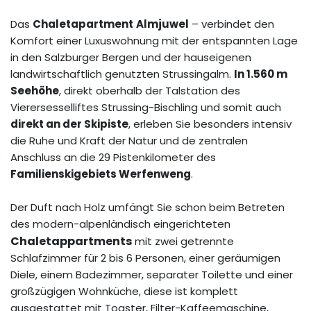
Das
Chaletapartment
Almjuwel
– verbindet den
Komfort einer Luxuswohnung mit der entspannten Lage
in den Salzburger Bergen und der hauseigenen
landwirtschaftlich genutzten Strussingalm.
In 1.560 m
Seehöhe
, direkt oberhalb der Talstation des
Vierersesselliftes Strussing-Bischling und somit auch
direkt an der Skipiste
, erleben Sie besonders intensiv
die Ruhe und Kraft der Natur und de zentralen
Anschluss an die 29 Pistenkilometer des
Familienskigebiets Werfenweng
.
Der Duft nach Holz umfängt Sie schon beim Betreten
des modern-alpenländisch eingerichteten
Chaletappartments
mit zwei getrennte
Schlafzimmer für 2 bis 6 Personen, einer geräumigen
Diele, einem Badezimmer, separater Toilette und einer
großzügigen Wohnküche, diese ist komplett
ausgestattet mit Toaster, Filter-Kaffeemaschine,