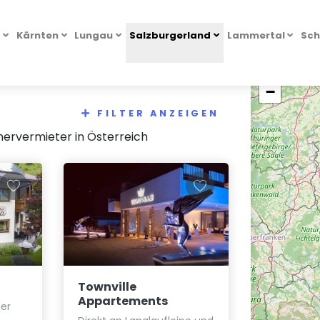
l
Kärnten
Lungau
Salzburgerland
Lammertal
Sch
+
−
FILTER ANZEIGEN
ervermieter in Österreich
Townville
Appartements
ler