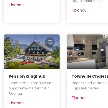
Lage in Flachau ☉
Flachau
Flachau
Pension Klinglhub
Townville Chalet
Zimmer mit Frühstück und
Eleganz und zentrale
Appartements zentral in
- speziell für Sie!
Flachau
Flachau
Flachau