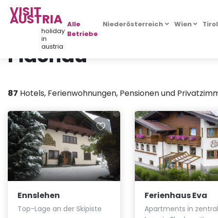
VISIT
AUSTRIA
Alle
Niederösterreich
Wien
Tiro
holiday
Betriebe
in
Flachau
austria
87
Hotels, Ferienwohnungen, Pensionen und Privatzimm
Ennslehen
Ferienhaus Eva
Top-Lage an der Skipiste
Apartments in zentra