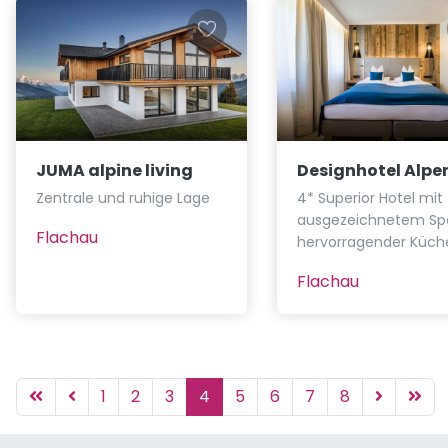
JUMA alpine living
Designhotel Alpe
Zentrale und ruhige Lage
4* Superior Hotel mit
ausgezeichnetem Sp
Flachau
hervorragender Küch
Flachau
1
2
3
4
5
6
7
8