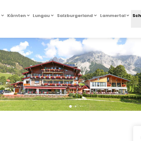
l
Kärnten
Lungau
Salzburgerland
Lammertal
Sch