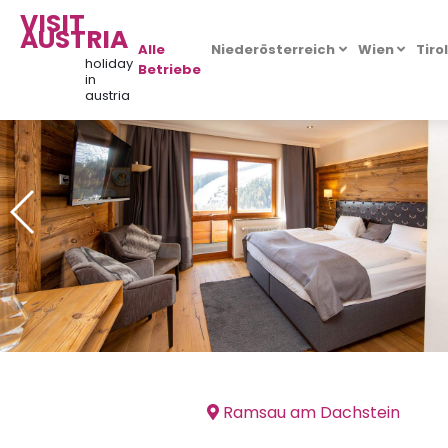
VISIT
AUSTRIA
Alle
Niederösterreich
Wien
Tiro
holiday
Betriebe
in
austria
Ramsau am Dachstein