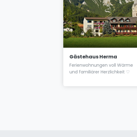
lpenperle
Gästehaus Herma
 Apartments in
Ferienwohnungen voll Wärme
sonniger Lage
und familiärer Herzlichkeit ♡