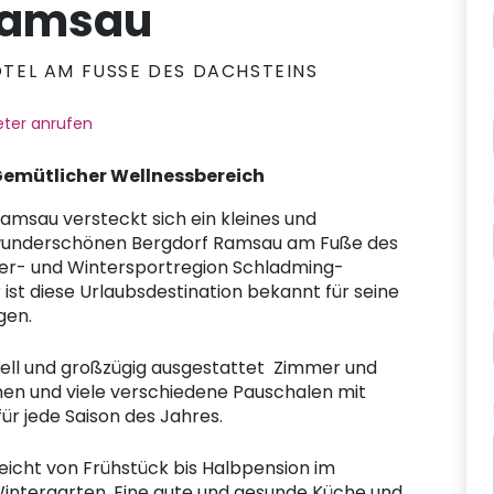
Ramsau
OTEL AM FUSSE DES DACHSTEINS
ter anrufen
Gemütlicher Wellnessbereich
msau versteckt sich ein kleines und
 wunderschönen Bergdorf Ramsau am Fuße des
er- und Wintersportregion Schladming-
ist diese Urlaubsdestination bekannt für seine
ngen.
ell und großzügig ausgestattet Zimmer und
en und viele verschiedene Pauschalen mit
für jede Saison des Jahres.
eicht von Frühstück bis Halbpension im
intergarten. Eine gute und gesunde Küche und