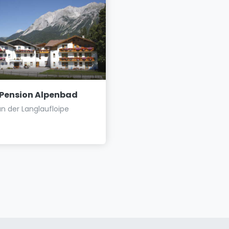
 Pension Alpenbad
Pension Alpenperle
an der Langlaufloipe
Zimmer und Apartments in
herrlicher sonniger Lage