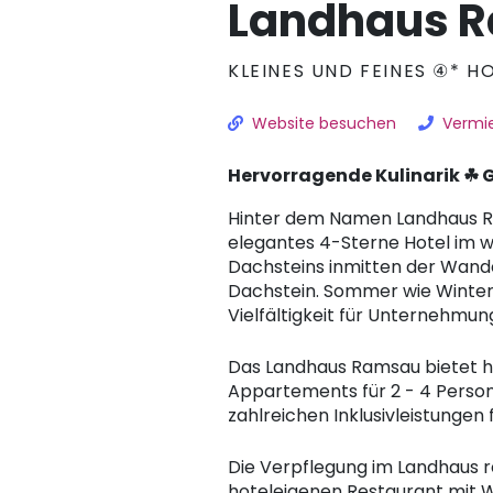
Landhaus 
KLEINES UND FEINES ④* H
Website besuchen
Vermie
Hervorragende Kulinarik ☘ 
Hinter dem Namen Landhaus Ra
elegantes 4-Sterne Hotel im
Dachsteins inmitten der Wand
Dachstein. Sommer wie Winter 
Vielfältigkeit für Unternehmu
Das Landhaus Ramsau bietet h
Appartements für 2 - 4 Person
zahlreichen Inklusivleistungen 
Die Verpflegung im Landhaus r
hoteleigenen Restaurant mit W