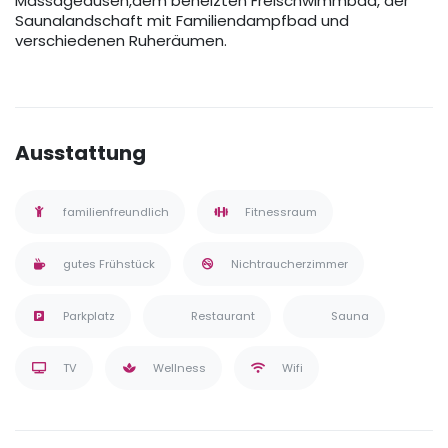
Massagedüsen,dem beheizten Freischwimmbad, der
Saunalandschaft mit Familiendampfbad und
verschiedenen Ruheräumen.
Ausstattung
familienfreundlich
Fitnessraum
gutes Frühstück
Nichtraucherzimmer
Parkplatz
Restaurant
Sauna
TV
Wellness
Wifi