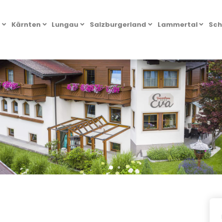
l
Kärnten
Lungau
Salzburgerland
Lammertal
Sch