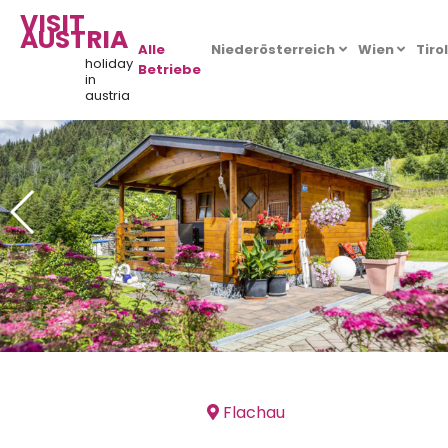
VISIT
AUSTRIA
Alle
Niederösterreich
Wien
Tiro
holiday
Betriebe
in
austria
Flachau