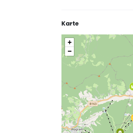
Karte
+
−