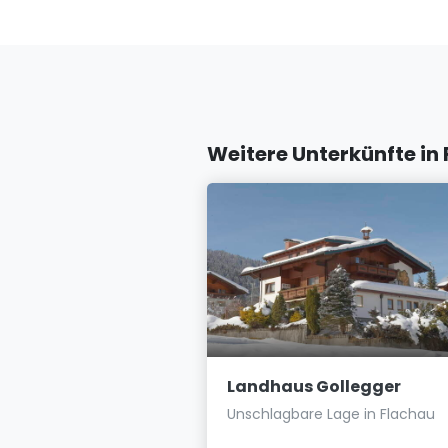
Weitere Unterkünfte in
ents Oberreiter
Landhaus Gollegger
s für 2 bis 4
Unschlagbare Lage in Flachau