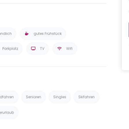
undlich
gutes Frühstück
Parkplatz
TV
Wifi
dfahren
Senioren
Singles
Skifahren
erurlaub