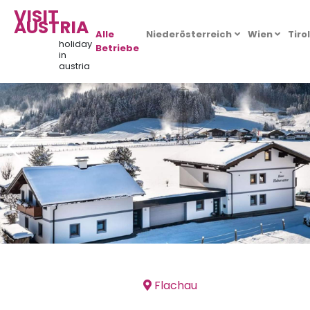
VISIT
AUSTRIA
Alle
Niederösterreich
Wien
Tiro
holiday
Betriebe
in
austria
Flachau