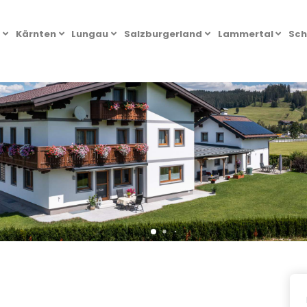
l
Kärnten
Lungau
Salzburgerland
Lammertal
Sch