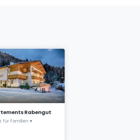
rtements Rabengut
Aparthotel Paradies
tz für Familien ♥
Appartements in ruhiger u
sonniger Lage