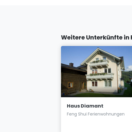
Weitere Unterkünfte in
el Paradies
Haus Diamant
ts in ruhiger und
Feng Shui Ferienwohnungen
age