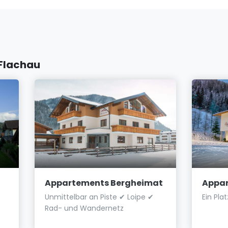
 Flachau
Appartements Bergheimat
Appa
Unmittelbar an Piste ✔ Loipe ✔
Ein Pla
Rad- und Wandernetz