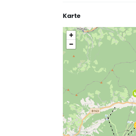
Karte
+
−