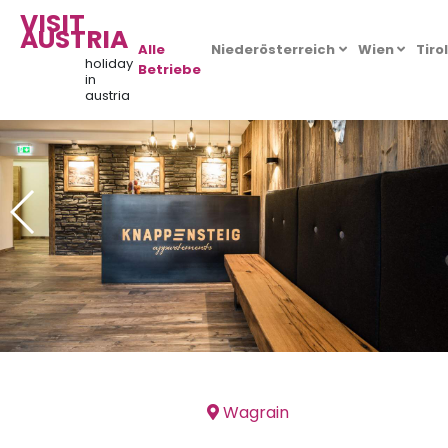
VISIT
AUSTRIA
Alle
Niederösterreich
Wien
Tiro
holiday
Betriebe
in
austria
Wagrain