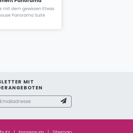
tment Panorama
Appartements Schatt
us mit dem gewissen Etwas
Wohnen im Zentrum von W
house Panorama Suite
| noch zentraler gehts nich
LETTER MIT
DERANGEBOTEN
hutz
|
Impressum
|
Sitemap