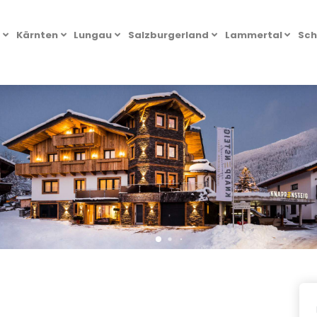
l
Kärnten
Lungau
Salzburgerland
Lammertal
Sch