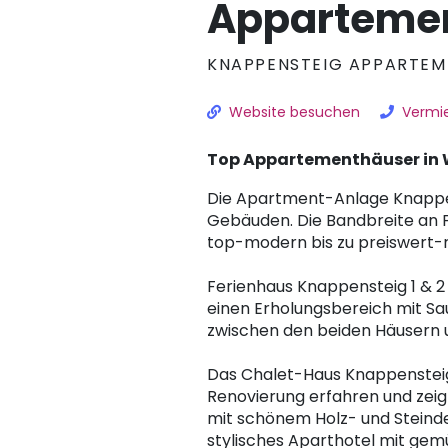
Appartemen
KNAPPENSTEIG APPARTEME
Website besuchen
Vermie
Top Appartementhäuser in
Die Apartment-Anlage Knappe
Gebäuden. Die Bandbreite an F
top-modern bis zu preiswert-r
Ferienhaus Knappensteig 1 & 2
einen Erholungsbereich mit Sau
zwischen den beiden Häusern 
Das Chalet-Haus Knappensteig
Renovierung erfahren und zei
mit schönem Holz- und Steinde
stylisches Aparthotel mit gemü