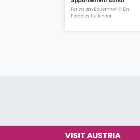
ents Schattauer
Appartement Auhof
 Zentrum von Wagrain
Ferien am Bauernhof ✤ Ein
raler gehts nicht
Paradies für Kinder
VISIT AUSTRIA