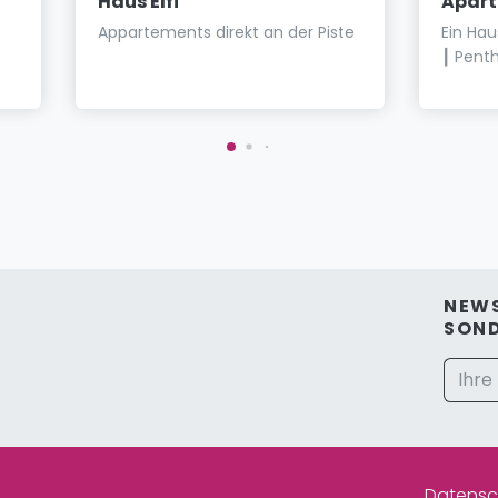
Haus Elfi
Apar
Appartements direkt an der Piste
Ein Ha
┃ Pent
NEWS
SON
Datensc