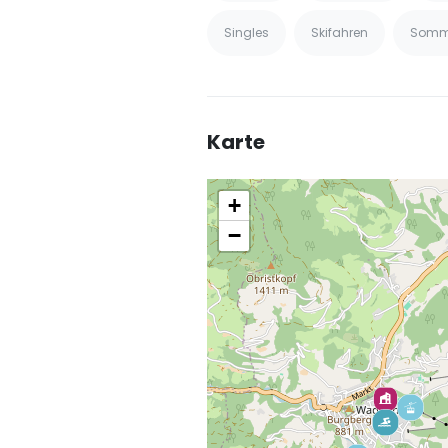
Singles
Skifahren
Somm
Karte
+
−