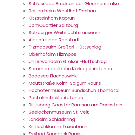
Schlossbad Bruck an der Glocknerstraße
Reiten beim Wastlhof Flachau
Kitzsteinhorn Kaprun
DomQuartier Salzburg
Salzburger Weihnachtsmuseum
Alpenfreibad Radstadt
Filzmoosalm Großarl-Hüttschlag
Oberhofalm Filzmoos
Unterwandalm Großarl-Hüttschlag
Sommerrodelbahn Karkogel Abtenau
Badesee Flachauwinkl
Mautstraße Kolm-Saigurn Rauris
Hochofenmuseum Bundschuh Thomatal
Postalmstraße Abtenau
Rittisberg Coaster Ramsau am Dachstein
Seelackenmuseum St. Veit
Landalm Schladming
Kitzlochklamm Taxenbach
Freibad Sonnblick Rauris