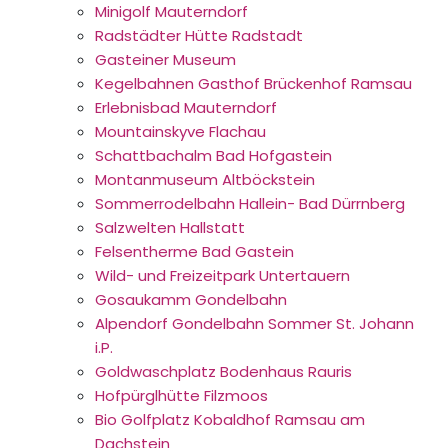
Minigolf Mauterndorf
Radstädter Hütte Radstadt
Gasteiner Museum
Kegelbahnen Gasthof Brückenhof Ramsau
Erlebnisbad Mauterndorf
Mountainskyve Flachau
Schattbachalm Bad Hofgastein
Montanmuseum Altböckstein
Sommerrodelbahn Hallein- Bad Dürrnberg
Salzwelten Hallstatt
Felsentherme Bad Gastein
Wild- und Freizeitpark Untertauern
Gosaukamm Gondelbahn
Alpendorf Gondelbahn Sommer St. Johann
i.P.
Goldwaschplatz Bodenhaus Rauris
Hofpürglhütte Filzmoos
Bio Golfplatz Kobaldhof Ramsau am
Dachstein