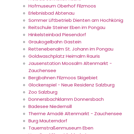
Hofmuseum Oberhof Filzmoos
Erlebnisbad Abtenau
Sommer Liftbetrieb Dienten am Hochkönig
Reitschule Steiner Eben im Pongau
Hinkelsteinbad Piesendorf
Graukogelbahn Gastein
Rettenebenalm St. Johann im Pongau
Goldwaschplatz Heimalm Rauris
Jausenstation Moosalm Altenmarkt -
Zauchensee
Bergbahnen Filzmoos Skigebiet
Glockenspiel - Neue Residenz Salzburg
Zoo Salzburg
Donnersbachklamm Donnersbach
Badesee Niedernsill
Therme Amadé Altenmarkt - Zauchensee
Burg Mauterndorf
Tauernstraßenmuseum Eben