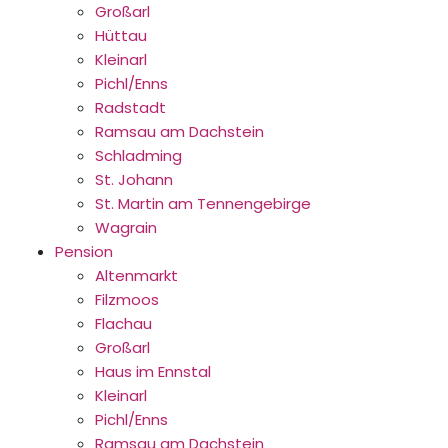
Großarl
Hüttau
Kleinarl
Pichl/Enns
Radstadt
Ramsau am Dachstein
Schladming
St. Johann
St. Martin am Tennengebirge
Wagrain
Pension
Altenmarkt
Filzmoos
Flachau
Großarl
Haus im Ennstal
Kleinarl
Pichl/Enns
Ramsau am Dachstein