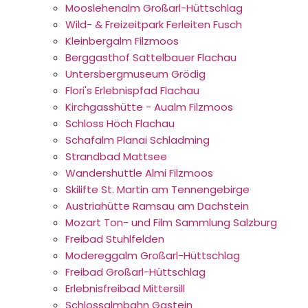
Mooslehenalm Großarl-Hüttschlag
Wild- & Freizeitpark Ferleiten Fusch
Kleinbergalm Filzmoos
Berggasthof Sattelbauer Flachau
Untersbergmuseum Grödig
Flori's Erlebnispfad Flachau
Kirchgasshütte - Aualm Filzmoos
Schloss Höch Flachau
Schafalm Planai Schladming
Strandbad Mattsee
Wandershuttle Almi Filzmoos
Skilifte St. Martin am Tennengebirge
Austriahütte Ramsau am Dachstein
Mozart Ton- und Film Sammlung Salzburg
Freibad Stuhlfelden
Modereggalm Großarl-Hüttschlag
Freibad Großarl-Hüttschlag
Erlebnisfreibad Mittersill
Schlossalmbahn Gastein