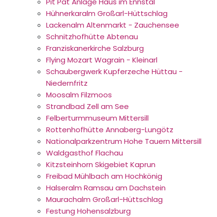
Pit Pat Anlage Haus im Ennstal
Hühnerkaralm Großarl-Hüttschlag
Lackenalm Altenmarkt - Zauchensee
Schnitzhofhütte Abtenau
Franziskanerkirche Salzburg
Flying Mozart Wagrain - Kleinarl
Schaubergwerk Kupferzeche Hüttau -
Niedernfritz
Moosalm Filzmoos
Strandbad Zell am See
Felberturmmuseum Mittersill
Rottenhofhütte Annaberg-Lungötz
Nationalparkzentrum Hohe Tauern Mittersill
Waldgasthof Flachau
Kitzsteinhorn Skigebiet Kaprun
Freibad Mühlbach am Hochkönig
Halseralm Ramsau am Dachstein
Maurachalm Großarl-Hüttschlag
Festung Hohensalzburg