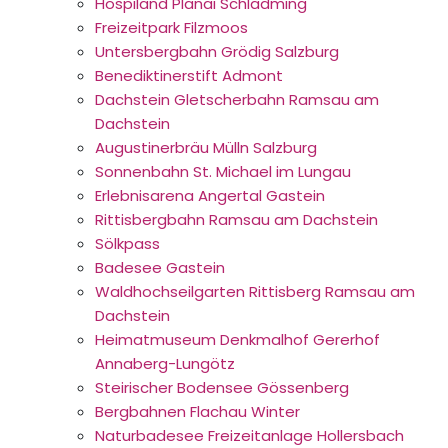
Hospiland Planai Schladming
Freizeitpark Filzmoos
Untersbergbahn Grödig Salzburg
Benediktinerstift Admont
Dachstein Gletscherbahn Ramsau am
Dachstein
Augustinerbräu Mülln Salzburg
Sonnenbahn St. Michael im Lungau
Erlebnisarena Angertal Gastein
Rittisbergbahn Ramsau am Dachstein
Sölkpass
Badesee Gastein
Waldhochseilgarten Rittisberg Ramsau am
Dachstein
Heimatmuseum Denkmalhof Gererhof
Annaberg-Lungötz
Steirischer Bodensee Gössenberg
Bergbahnen Flachau Winter
Naturbadesee Freizeitanlage Hollersbach