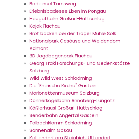
Badeinsel Tamsweg
Erlebnisbadesee Eben im Pongau
Heugathalm Großarl-Hüttschlag
Kajak Flachau
Brot backen bei der Troger Mühle Sölk
Nationalpark Gesäuse und Weidendom
Admont
3D Jagdbogenpark Flachau
Georg Trakl Forschungs- und Gedenkstätte
Salzburg
Wild Wild West Schladming
Die "Entrische Kirche" Gastein
Marionettenmuseum Salzburg
Donnerkogelbahn Annaberg-Lungötz
Kößlerhäusl Großarl-Hüttschlag
Senderbahn Angertal Gastein
Talbachklamm Schladming
Sonnenalm Gosau
Keltendorf am Steinbichl Uttendorf