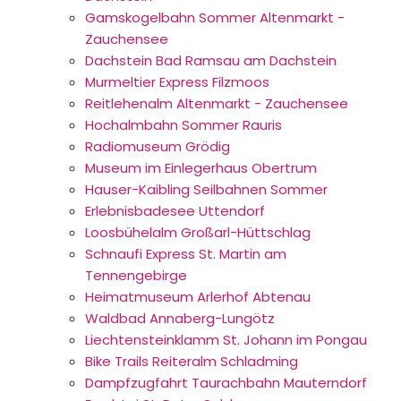
Gamskogelbahn Sommer Altenmarkt -
Zauchensee
Dachstein Bad Ramsau am Dachstein
Murmeltier Express Filzmoos
Reitlehenalm Altenmarkt - Zauchensee
Hochalmbahn Sommer Rauris
Radiomuseum Grödig
Museum im Einlegerhaus Obertrum
Hauser-Kaibling Seilbahnen Sommer
Erlebnisbadesee Uttendorf
Loosbühelalm Großarl-Hüttschlag
Schnaufi Express St. Martin am
Tennengebirge
Heimatmuseum Arlerhof Abtenau
Waldbad Annaberg-Lungötz
Liechtensteinklamm St. Johann im Pongau
Bike Trails Reiteralm Schladming
Dampfzugfahrt Taurachbahn Mauterndorf