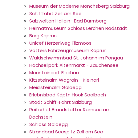
Museum der Moderne Mönchsberg Salzburg
Schifffahrt Zell am See
Salzwelten Hallein- Bad Dürrnberg
Heimatmuseum Schloss Lerchen Radstadt
Burg Kaprun
Unicef Herzerlweg Filzmoos
Vötters Fahrzeugmuseum Kaprun
Waldschwimmbad St. Johann im Pongau
Hochseilpark Altenmarkt - Zauchensee
Mountaincart Flachau
Kitzsteinalm Wagrain - Kleinarl
Meislsteinalm Goldegg
Erlebnisbad Käptn Hook Saalbach
Stadt Schiff-Fahrt Salzburg
Reiterhof Brandstätter Ramsau am
Dachstein
Schloss Goldegg
Strandbad Seespitz Zell am See